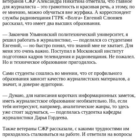
ветеранов СЖР Александра Никитина отметила, что главное
для журналиста – это грамотность и красивая речь, а этому, по
ее мнению, можно обучиться вне журфака. А корреспондент
службы радиовещания ГТРК «Волга» Евгений Слюняев
рассказал, что имеет два высших образования.
— Закончив Ульяновский политехнический университет, я
решил работать в журналистике, — поделился со студентами
Евгений, — но быстро понял, что знаний мне не хватает. Для
меня это очень важно. Поступил в Московский институт
подготовки кадров телевидения и радиовещания. Не пожалел.
Но и техническое образование пригодилось.
Сами студенты сошлись во мнении, что от профильного
образования зависит качество журналистских материалов, а
значит, и доверие аудитории.
— Думаю, для написания коротких информационных заметок,
иметь журналистское образование необязательно. Но, если
тебя интересуют, например, аналитические жанры, то здесь
уже стоит задуматься, — поделилась студентка кафедры
журналистики Дарья Гордеева.
Также ветераны СЖР рассказали, с какими трудностями им
приходилось сталкиваться на работе. И ответили на вопросы