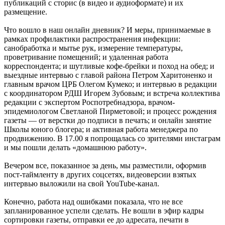
публикаций с сторис (в видео и аудиоформате) и их
размещение.
Что вошло в наш онлайн дневник? И меры, принимаемые в
рамках профилактики распространения инфекции:
санобработка и мытье рук, измерение температуры,
проветривание помещений; и удаленная работа
корреспондента; и шутливые кофе-брейки и поход на обед; и
выездные интервью с главой района Петром Харитоненко и
главным врачом ЦРБ Олегом Кумеко; и интервью в редакции
с координатором РДШ Игорем Зубовым; и встреча коллектива
редакции с экспертом Роспотребнадзора, врачом-
эпидемиологом Светланой Пирметовой; и процесс рождения
газеты — от верстки до подписи в печать; и онлайн занятие
Школы юного блогера; и активная работа менеджера по
продвижению. В 17.00 я попрощалась со зрителями инстаграм
и мы пошли делать «домашнюю работу».
Вечером все, показанное за день, мы разместили, оформив
пост-таймленту в других соцсетях, видеоверсии взятых
интервью выложили на свой YouTube-канал.
Конечно, работа над ошибками показала, что не все
запланированное успели сделать. Не вошли в эфир кадры
сортировки газеты, отправки ее до адресата, печати в