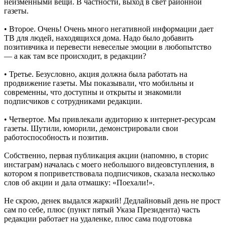
неизменными вещи. В частности, выход в свет районной
газеты.
• Второе. Очень! Очень много негативной информации дает
ТВ для людей, находящихся дома. Надо было добавить
позитивчика и перевести невеселые эмоции в любопытство
— а как там все происходит, в редакции?
• Третье. Безусловно, акция должна была работать на
продвижение газеты. Мы показывали, что мобильны и
современны, что доступны и открыты и знакомили
подписчиков с сотрудниками редакции.
• Четвертое. Мы привлекали аудиторию к интернет-ресурсам
газеты. Шутили, юморили, демонстрировали свои
работоспособность и позитив.
Собственно, первая публикация акции (напомню, в сторис
инстаграм) началась с моего небольшого видеовступления, в
котором я поприветствовала подписчиков, сказала несколько
слов об акции и дала отмашку: «Поехали!».
Не скрою, денек выдался жаркий! Дедлайновый день не прост
сам по себе, плюс (пункт пятый Указа Президента) часть
редакции работает на удаленке, плюс сама подготовка