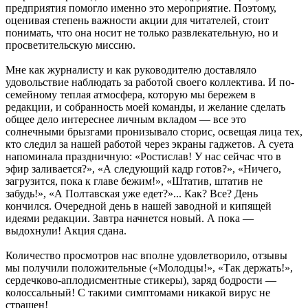
предприятия помогло именно это мероприятие. Поэтому,
оценивая степень важности акции для читателей, стоит
понимать, что она носит не только развлекательную, но и
просветительскую миссию.
Мне как журналисту и как руководителю доставляло
удовольствие наблюдать за работой своего коллектива. И по-
семейному теплая атмосфера, которую мы бережем в
редакции, и собранность моей команды, и желание сделать
общее дело интереснее личным вкладом — все это
солнечными брызгами пронизывало сторис, освещая лица тех,
кто следил за нашей работой через экраны гаджетов. А суета
напоминала праздничную: «Ростислав! У нас сейчас что в
эфир заливается?», «А следующий кадр готов?», «Ничего,
загрузится, пока к главе бежим!», «Штатив, штатив не
забудь!», «А Полтавская уже едет?»... Как? Все? День
кончился. Очередной день в нашей заводной и кипящей
идеями редакции. Завтра начнется новый. А пока —
выдохнули! Акция сдана.
Количество просмотров нас вполне удовлетворило, отзывы
мы получили положительные («Молодцы!», «Так держать!»,
сердечково-аплодисментные стикеры), заряд бодрости —
колоссальный! С такими симптомами никакой вирус не
страшен!