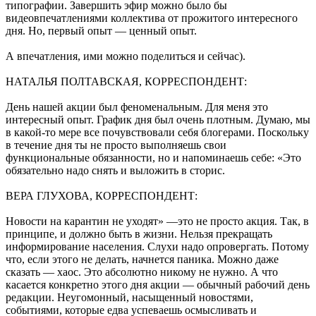
типографии. Завершить эфир можно было бы
видеовпечатлениями коллектива от прожитого интересного
дня. Но, первый опыт — ценный опыт.
А впечатления, ими можно поделиться и сейчас).
НАТАЛЬЯ ПОЛТАВСКАЯ, КОРРЕСПОНДЕНТ:
День нашей акции был феноменальным. Для меня это
интересный опыт. График дня был очень плотным. Думаю, мы
в какой-то мере все почувствовали себя блогерами. Поскольку
в течение дня ты не просто выполняешь свои
функциональные обязанности, но и напоминаешь себе: «Это
обязательно надо снять и выложить в сториc.
ВЕРА ГЛУХОВА, КОРРЕСПОНДЕНТ:
Новости на карантин не уходят» —это не просто акция. Так, в
принципе, и должно быть в жизни. Нельзя прекращать
информирование населения. Слухи надо опровергать. Потому
что, если этого не делать, начнется паника. Можно даже
сказать — хаос. Это абсолютно никому не нужно. А что
касается конкретно этого дня акции — обычный рабочий день
редакции. Неугомонный, насыщенный новостями,
событиями, которые едва успеваешь осмысливать и