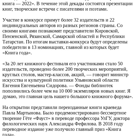
книга — 2022». В течение этой декады состоятся презентации
книг, творческие встречи с писателями и поэтами.
Участие в конкурсе примут более 32 издательств и 22
индивидуальных авторов из разных регионов страны. Со
своими книгами познакомят представители Кировской,
Пензенской, Рязанской, Самарской областей и Республики
Татарстан. По итогам выставки-конкурса будут определены
победители в 13 номинациях, главной из которых будет
«Книга года».
«За 20 лет книжного фестиваля его участниками стало 50
издательств, проведено более 200 творческих мероприятий,
круглых столов, мастер-классов, акций, — говорит министр
искусства и культурной политики Ульяновской области
Евгения Евгеньевна Сидорова. — Фонды библиотек
пополнились более чем на 10 000 экземпляров новых книг. Я
думаю, это главная цель нашего большого книжного форума».
На открытии представили переизданные книги краеведа
Павла Мартынова. Было продемонстрировано бессмертное
творение Гёте «Фауст» в переводе профессора УлГУ, доктора
филологических наук Александра Фефилова. В 2018 году
переводное издание уже получило главный приз «Книга
года».