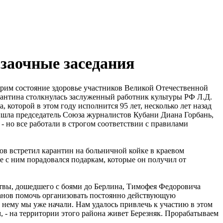
 заочные заседания
торим состояние здоровье участников Великой Отечественной
рантина столкнулась заслуженный работник культуры РФ Л.Д.
 которой в этом году исполнится 95 лет, несколько лет назад
ришла председатель Союза журналистов Кубани Диана Горбань,
- но все работали в строгом соответствии с правилами
в встретил карантин на больничной койке в краевом
 с ним порадовался подаркам, которые он получил от
итвы, дошедшего с боями до Берлина, Тимофея Федоровича
ранов помочь организовать постоянно действующую
 нему мы уже начали. Нам удалось привлечь к участию в этом
, - на территории этого района живет Березняк. Прорабатываем