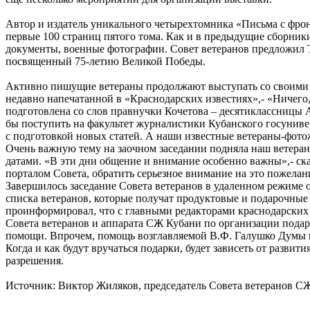
Автор и издатель уникального четырехтомника «Письма с фрон
первые 100 страниц пятого тома. Как и в предыдущие сборник
документы, военные фотографии. Совет ветеранов предложил 
посвященный 75-летию Великой Победы.
Активно пишущие ветераны продолжают выступать со своими ст
недавно напечатанной в «Краснодарских известиях»,- «Ничего,
подготовлена со слов правнучки Кочетова – десятиклассницы А
бы поступить на факультет журналистики Кубанского госуниве
с подготовкой новых статей. А наши известные ветераны-фото
Очень важную тему на заочном заседании подняла наш ветера
датами. «В эти дни общение и внимание особенно важны»,- ска
порталом Совета, обратить серьезное внимание на это пожелан
Завершилось заседание Совета ветеранов в удаленном режиме 
списка ветеранов, которые получат продуктовые и подарочные
проинформировал, что с главными редакторами краснодарских 
Совета ветеранов и аппарата СЖ Кубани по организации подар
помощи. Впрочем, помощь возглавляемой В.Ф. Галушко Думы в
Когда и как будут вручаться подарки, будет зависеть от развит
разрешения.
Источник: Виктор Жиляков, председатель Совета ветеранов С