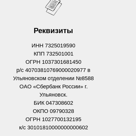
Реквизиты
ИНН 7325019590
КПП 732501001
ОГРН 1037301681450
р/с 40703810769000020977 в
Ульяновском отделении №8588
ОАО «Сбербанк России» г.
Ульяновск.
БИК 047308602
ОКПО 09790328
ОГРН 1027700132195
к/с 30101810000000000602